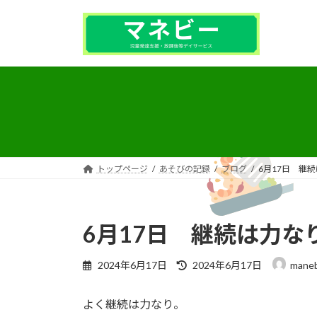
コ
ナ
ン
ビ
テ
ゲ
ン
ー
ツ
シ
へ
ョ
ス
ン
キ
に
ッ
移
プ
動
トップページ
あそびの記録
ブログ
6月17日 継
6月17日 継続は力な
最
2024年6月17日
2024年6月17日
mane
終
更
よく継続は力なり。
新