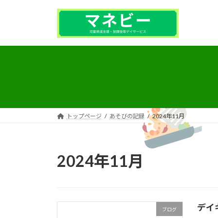
コ
ナ
ン
ビ
テ
ゲ
ン
ー
ツ
シ
へ
ョ
ス
ン
キ
に
ッ
移
プ
動
トップページ
あそびの記録
2024年11月
2024年11月
デイ
ブログ