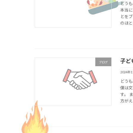
どうも
本当に
とをブ
のほと
子ど
ブログ
2024年
どうも
僕は文
す。 
方がえ