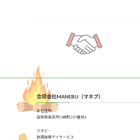
合同会社MANEBU（マネブ）
本社住所
滋賀県長浜市川崎町207番地1
マネビ―
放課後等デイサービス