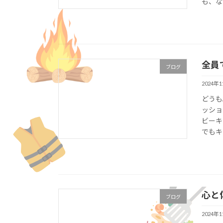
も、な
全員
ブログ
2024年
どうも
ッショ
ビーキ
でもキ
心と
ブログ
2024年