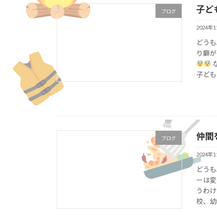
子ど
ブログ
2024年
どうも
り癖が
子ども
仲間
ブログ
2024年
どうも
ーは変
うわけ
校、幼