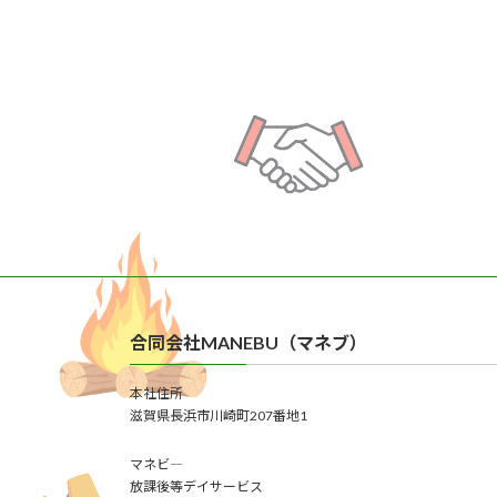
合同会社MANEBU（マネブ）
本社住所
滋賀県長浜市川崎町207番地1
マネビ―
放課後等デイサービス