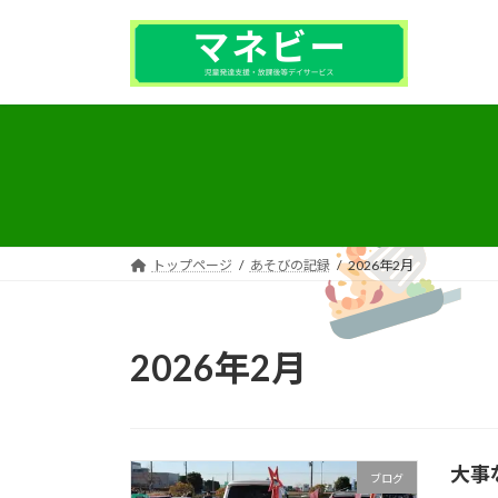
コ
ナ
ン
ビ
テ
ゲ
ン
ー
ツ
シ
へ
ョ
ス
ン
キ
に
ッ
移
プ
動
トップページ
あそびの記録
2026年2月
2026年2月
大事
ブログ