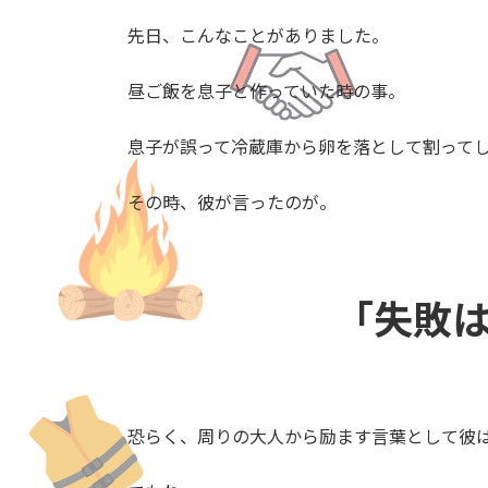
日
時
先日、こんなことがありました。
:
昼ご飯を息子と作っていた時の事。
息子が誤って冷蔵庫から卵を落として割って
その時、彼が言ったのが。
「失敗
恐らく、周りの大人から励ます言葉として彼