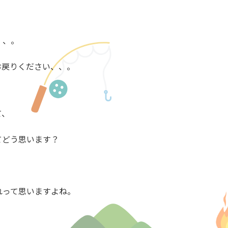
、、。
お戻りください、、。
て、
てどう思います？
れって思いますよね。