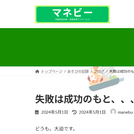
コ
ナ
ン
ビ
テ
ゲ
ン
ー
ツ
シ
へ
ョ
ス
ン
キ
に
ッ
移
プ
動
トップページ
あそびの記録
ブログ
失敗は成功の
失敗は成功のもと、、
最
2024年5月1日
2024年5月1日
manebu
終
更
どうも。大迫です。
新