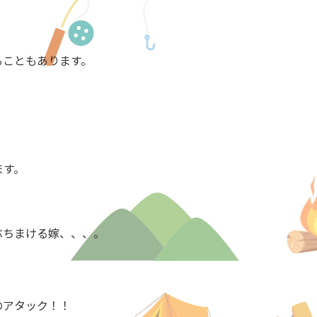
ることもあります。
。
ます。
ぶちまける嫁、、、。
のアタック！！