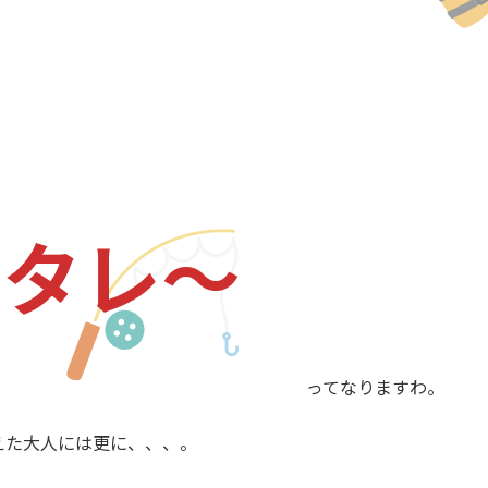
カタレ～
ってなりますわ。
えた大人には更に、、、。