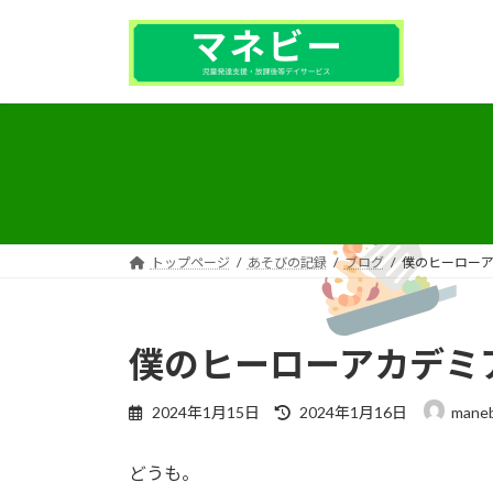
コ
ナ
ン
ビ
テ
ゲ
ン
ー
ツ
シ
へ
ョ
ス
ン
キ
に
ッ
移
プ
動
トップページ
あそびの記録
ブログ
僕のヒーロー
僕のヒーローアカデミ
最
2024年1月15日
2024年1月16日
mane
終
更
どうも。
新