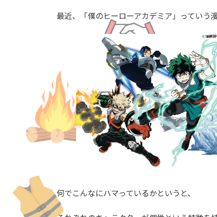
日
時
最近、「僕のヒーローアカデミア」っていう
:
何でこんなにハマっているかというと、