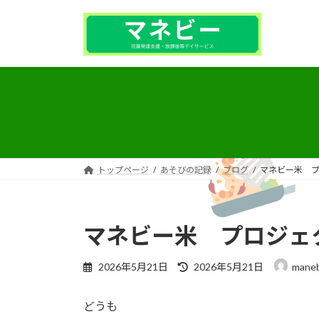
コ
ナ
ン
ビ
テ
ゲ
ン
ー
ツ
シ
へ
ョ
ス
ン
キ
に
ッ
移
プ
動
トップページ
あそびの記録
ブログ
マネビー米 プ
マネビー米 プロジェ
最
2026年5月21日
2026年5月21日
mane
終
更
どうも
新