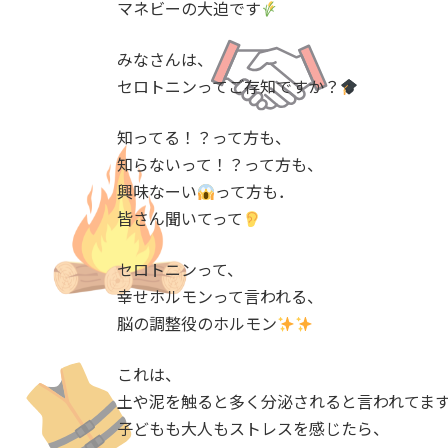
日
マネビーの大迫です
時
:
みなさんは、
セロトニンってご存知ですか？
知ってる！？って方も、
知らないって！？って方も、
興味なーい
って方も．
皆さん聞いてって
セロトニンって、
幸せホルモンって言われる、
脳の調整役のホルモン
これは、
土や泥を触ると多く分泌されると言われてま
子どもも大人もストレスを感じたら、