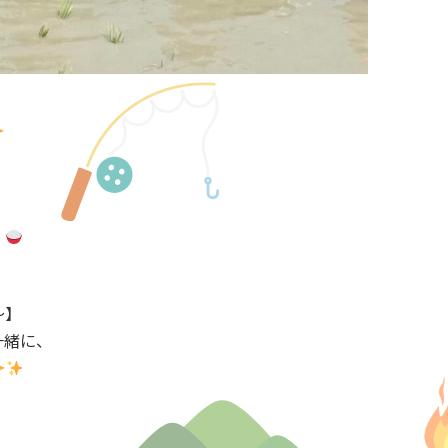
！
〜】
一緒に、